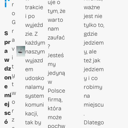
i
uje o
r
trakcie
ważne
tym, że
o
i po
jest nie
warto
G
wyjeźd
tylko to,
nam
r
S
zie. Z
gdzie
zaufać
a
pr
każdym
jedziem
?
v
a
naszym
y, ale
Jesteś
i
w
wyjazd
też jak
my
t
dz
em
jedziem
jedyną
y
on
udosko
y i co
w
t
e
nalamy
robimy
Polsce
w
mi
system
na
firmą,
o
ej
komuni
miejscu
która
r
sc
kacji,
.
może
z
ó
tak by
Dlatego
pochw