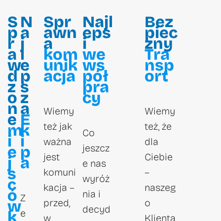
S
N
Spr
Najl
Bez
p
a
awn
eps
piec
r
j
a
i
zny
a
l
kom
we
Tra
w
e
unik
ws
nsp
d
p
acja
pół
ort
z
s
pra
o
z
cy
n
a
Wiemy
Wiemy
e
E
też jak
też, że
m
k
Co
i
i
ważna
dla
jeszcz
e
p
jest
Ciebie
j
a
e nas
s
komuni
–
wyróż
c
kacja –
naszeg
ó
nia i
Z
w
przed,
o
decyd
e
k
w
Klienta,