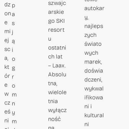
szwajc
dz
p
autokar
arskie
on
a
y,
go SKI
e
s
najleps
resort
mi
j
zych
u
ej
ą
świato
ostatni
sc
i
wych
ch lat
a,
o
marek,
– Laax.
kt
g
doświa
Absolu
ór
r
dczeni,
tna,
e
o
wykwal
wielole
w
m
ifikowa
tnia
cz
n
ni i
wyłącz
eś
y
kultural
ność
ni
m
ni
na