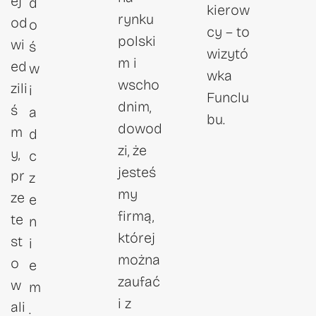
ej
d
kierow
rynku
od
o
cy – to
polski
wi
ś
wizytó
m i
ed
w
wka
wscho
zili
i
Funclu
dnim,
ś
a
bu.
dowod
m
d
zi, że
y,
c
jesteś
pr
z
my
ze
e
firmą,
te
n
której
st
i
można
o
e
zaufać
w
m
i z
ali
.