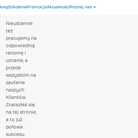
iony
Szkolenia
Promocje
Aktualności
Poznaj nas
Nieustannie
też
pracujemy na
odpowiednią
renomę i
uznanie, a
przede
wszystkim na
zaufanie
naszych
Klientów.
Znalazłeś się
na tej stronie,
a to już
połowa
sukcesu.