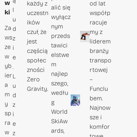
ą
w
każdy z
od lat
alić się
l
ki
uczestn
współp
wyłącz
u
ików
racuje
nym
Za
d
czuł, że
my z
przeds
ws
z
jest
liderem
tawici
ze
i
częścią
branży
elstwe
w
e
społec
transpo
m
yb
.
zności
rtowej
najlep
ier
L
Zero
–
szego,
a
u
Gravity.
Funclu
wedłu
m
d
bem.
g
y
z
Najnow
World
sp
i
sze i
SkiAw
ra
e
komfor
ards,
w
z
towe