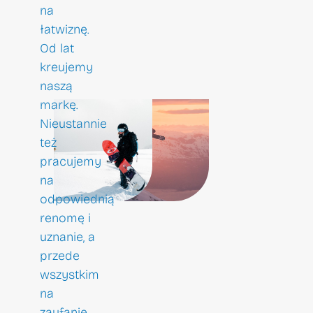
na
łatwiznę.
Od lat
kreujemy
naszą
markę.
Nieustannie
też
pracujemy
na
odpowiednią
renomę i
uznanie, a
przede
wszystkim
na
zaufanie