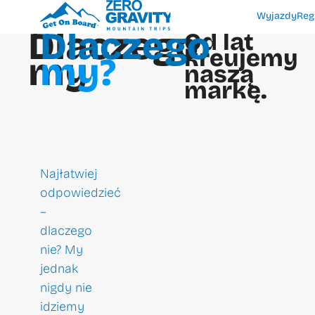
Wyjazdy
Reg
Dlaczego
Dlaczego
Od lat
kreujemy
my
my?
naszą
markę.
Najłatwiej
odpowiedzieć
–
dlaczego
nie? My
jednak
nigdy nie
idziemy