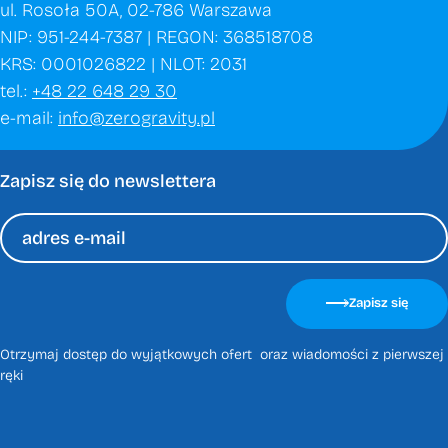
ul. Rosoła 50A, 02-786 Warszawa
NIP: 951-244-7387 | REGON: 368518708
KRS: 0001026822 | NLOT: 2031
tel.:
+48 22 648 29 30
e-mail:
info@zerogravity.pl
Zapisz się do newslettera
Please
leave
Zapisz się
this
field
Otrzymaj dostęp do wyjątkowych ofert oraz wiadomości z pierwszej
empty.
ręki