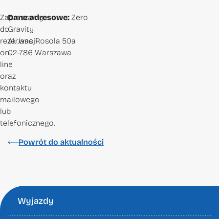
Zapraszamy
Dane adresowe:
Zero
do
Gravity
rezerwacji
Al. Jana Rosola 50a
on-
02-786 Warszawa
line
oraz
kontaktu
mailowego
lub
telefonicznego.
Powrót do aktualności
Wyjazdy