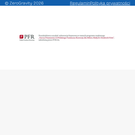
© ZeroGravity 2026
Regulamin
Polityka prywatności
Zapisz
się
na
newsletter
Otrzymaj dostęp do wyjątkowych ofert
oraz wiadomości z pierwszej ręki
Please
leave
Zapisz s
this
field