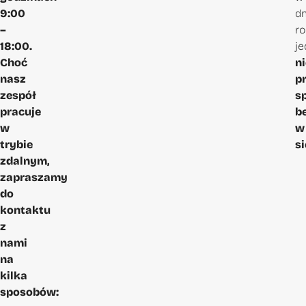
9:00
dn
–
ro
18:00.
je
Choć
ni
nasz
p
zespół
s
pracuje
b
w
w
trybie
si
zdalnym,
zapraszamy
do
kontaktu
z
nami
na
kilka
sposobów: