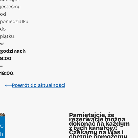
jesteśmy
od
poniedziałku
do
piątku,
w
godzinach
9:00
–
18:00
.
Powrót do aktualności
Pamiętajcie, że
rezerwacje można
dokonać na każdym
C
z tych kanałów!
Czekamy na Was i
h
chętnie pomożemy