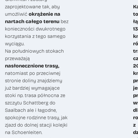
zaprojektowane tak, aby
K
umożliwić
okrążenie na
t
nartach całego terenu
bez
ł
konieczności dwukrotnego
1
korzystania z tego samego
k
wyciągu.
r
Na południowych stokach
tr
przeważają
c
nasłonecznione trasy,
2
natomiast po przeciwnej
k
stronie doliny znajdziemy
p
już bardziej wymagające
je
stoki np. trasa północna ze
p
szczytu Schattberg do
w
Saalbach ale i łagodne,
d
spokojne rodzinne trasy, jak
r
zjazd do dolnej stacji kolejki
z
na Schoenleiten.
d