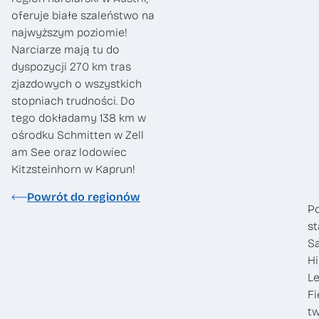
oferuje białe szaleństwo na
najwyższym poziomie!
Narciarze mają tu do
dyspozycji 270 km tras
zjazdowych o wszystkich
stopniach trudności. Do
tego dokładamy 138 km w
ośrodku Schmitten w Zell
am See oraz lodowiec
Kitzsteinhorn w Kaprun!
Powrót do regionów
P
st
S
H
L
Fi
t