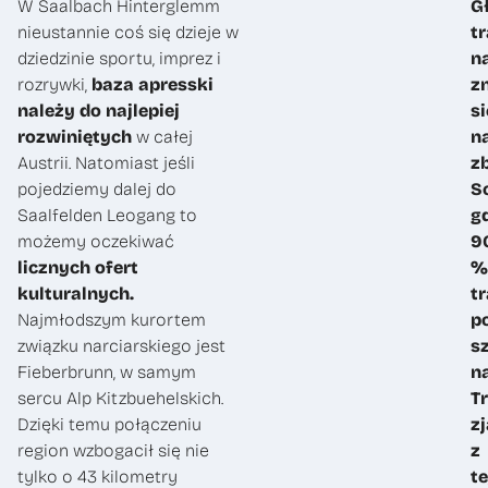
W Saalbach Hinterglemm
G
nieustannie coś się dzieje w
t
dziedzinie sportu, imprez i
n
rozrywki,
baza apresski
z
należy do najlepiej
si
rozwiniętych
w całej
n
Austrii. Natomiast jeśli
z
pojedziemy dalej do
S
Saalfelden Leogang to
g
możemy oczekiwać
9
licznych ofert
%
kulturalnych.
t
Najmłodszym kurortem
p
związku narciarskiego jest
s
Fieberbrunn, w samym
n
sercu Alp Kitzbuehelskich.
T
Dzięki temu połączeniu
z
region wzbogacił się nie
z
tylko o 43 kilometry
te