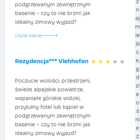
z
podgrzewanym zewnętrznym
n
basenie – czy to nie brzmi jak
aj
idealny zimowy wyjazd?
m
ie
Czytaj więcej
js
c
e,
Rezydencja*** Viehhofen
★
★
★
★
★
g
d
Poczucie wolości, przestrzeni,
zi
świeże alpejskie powietrze,
e
wspaniałe górskie widoki,
o
przytulny fotel lub kąpiel w
ś
podgrzewanym zewnętrznym
ni
basenie – czy to nie brzmi jak
e
idealny zimowy wyjazd?
ż