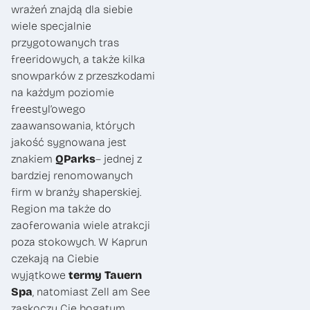
wrażeń znajdą dla siebie
wiele specjalnie
przygotowanych tras
freeridowych, a także kilka
snowparków z przeszkodami
na każdym poziomie
freestyl’owego
zaawansowania, których
jakość sygnowana jest
znakiem
QParks
– jednej z
bardziej renomowanych
firm w branży shaperskiej.
Region ma także do
zaoferowania wiele atrakcji
poza stokowych. W Kaprun
czekają na Ciebie
wyjątkowe
termy Tauern
Spa
, natomiast Zell am See
zaskoczy Cię bogatym