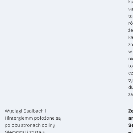
ku
s
ta
ró
że
k
zn
w
ni
to
c
ty
d
za
Wyciągi Saalbach i
Ze
Hinterglemm położone są
a
po obu stronach doliny
S
Glemmtal i zostały
–