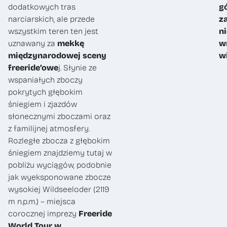
dodatkowych tras
g
narciarskich, ale przede
z
wszystkim teren ten jest
n
uznawany za
mekkę
w
międzynarodowej sceny
w
freeride’owe
j. Słynie ze
wspaniałych zboczy
pokrytych głębokim
śniegiem i zjazdów
słonecznymi zboczami oraz
z familijnej atmosfery.
Rozległe zbocza z głębokim
śniegiem znajdziemy tutaj w
pobliżu wyciągów, podobnie
jak wyeksponowane zbocze
wysokiej Wildseeloder (2119
m n.p.m.) – miejsca
corocznej imprezy
Freeride
World Tour w