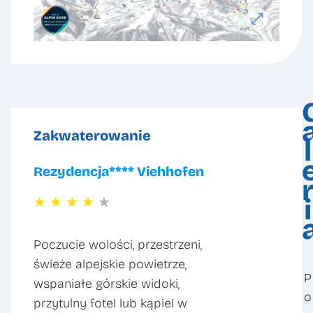
Zakwaterowanie
l
Rezydencja**** Viehhofen
★
★
★
★
★
i
Poczucie wolości, przestrzeni,
świeże alpejskie powietrze,
P
wspaniałe górskie widoki,
o
przytulny fotel lub kąpiel w