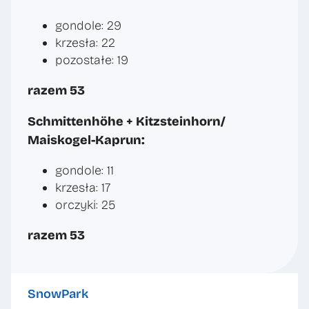
gondole: 29
krzesła: 22
pozostałe: 19
razem 53
Schmittenhöhe + Kitzsteinhorn/
Maiskogel-Kaprun:
gondole: 11
krzesła: 17
orczyki: 25
razem 53
SnowPark