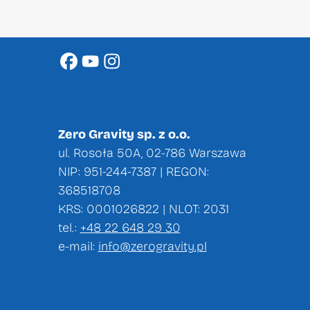
Zero Gravity sp. z o.o.
ul. Rosoła 50A, 02-786 Warszawa
NIP: 951-244-7387 | REGON:
368518708
KRS: 0001026822 | NLOT: 2031
tel.:
+48 22 648 29 30
e-mail:
info@zerogravity.pl