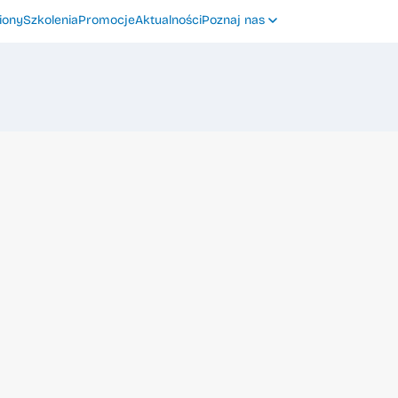
iony
Szkolenia
Promocje
Aktualności
Poznaj nas