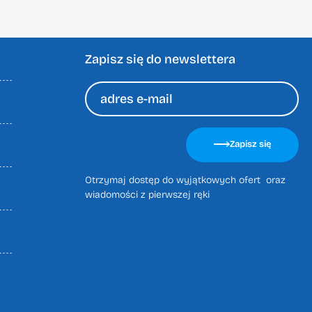
Zapisz się do newslettera
Please
leave
Zapisz się
this
field
Otrzymaj dostęp do wyjątkowych ofert oraz
empty.
wiadomości z pierwszej ręki