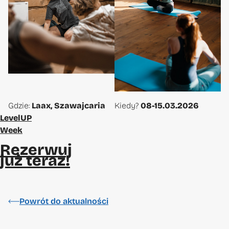
Gdzie:
Laax, Szawajcaria
Kiedy?
08-15.03.2026
LevelUP
Week
Rezerwuj
już teraz!
Powrót do aktualności