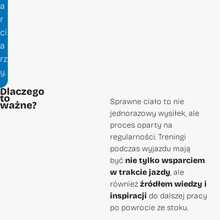
a
r
ci
a
rz
y.
Dlaczego
to
Sprawne ciało to nie
ważne?
jednorazowy wysiłek, ale
proces oparty na
regularności. Treningi
podczas wyjazdu mają
być
nie tylko wsparciem
w trakcie jazdy
, ale
również
źródłem wiedzy i
inspiracji
do dalszej pracy
po powrocie ze stoku.