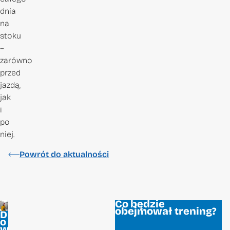
dnia
na
stoku
–
zarówno
przed
jazdą,
jak
i
po
niej.
Powrót do aktualności
Co będzie
obejmował trening?
D
o
w