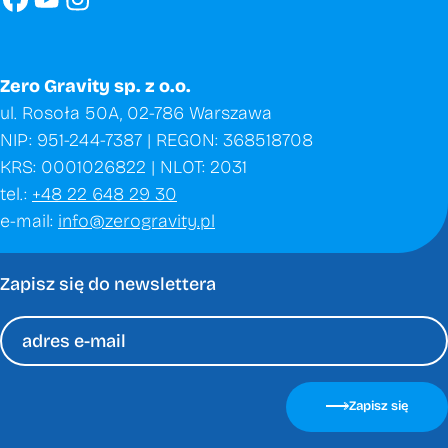
Zero Gravity sp. z o.o.
ul. Rosoła 50A, 02-786 Warszawa
NIP: 951-244-7387 | REGON: 368518708
KRS: 0001026822 | NLOT: 2031
tel.:
+48 22 648 29 30
e-mail:
info@zerogravity.pl
Zapisz się do newslettera
Please
leave
Zapisz się
this
field