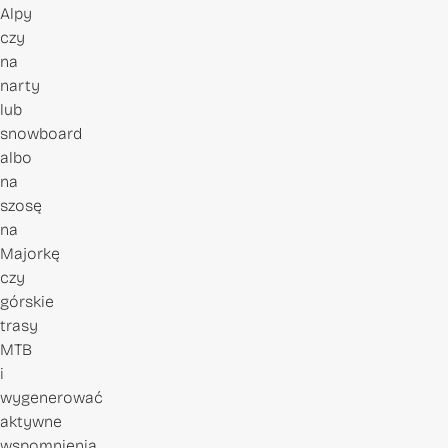
Alpy
czy
na
narty
lub
snowboard
albo
na
szosę
na
Majorkę
czy
górskie
trasy
MTB
i
wygenerować
aktywne
wspomnienia.