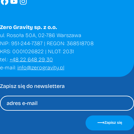
Zero Gravity sp. z o.o.
ul. Rosoła 50A, 02-786 Warszawa
NIP: 951-244-7387 | REGON: 368518708
KRS: 0001026822 | NLOT: 2031
tel.:
+48 22 648 29 30
e-mail:
info@zerogravity.pl
Zapisz się do newslettera
Please
leave
Zapisz się
this
field