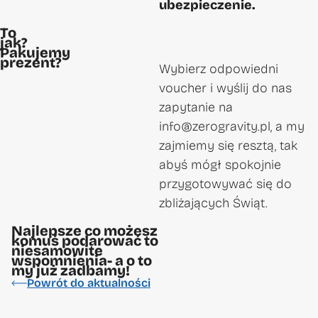
ubezpieczenie.
To
jak?
Pakujemy
prezent?
Wybierz odpowiedni
voucher i wyślij do nas
zapytanie na
info@zerogravity.pl, a my
zajmiemy się resztą, tak
abyś mógł spokojnie
przygotowywać się do
zbliżających Świąt.
Najlepsze co możesz
komuś podarować to
niesamowite
wspomnienia- a o to
my już zadbamy!
Powrót do aktualności