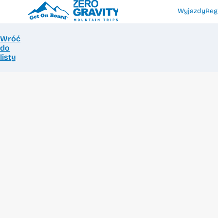
Wyjazdy
Reg
Wróć
do
listy