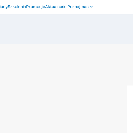
iony
Szkolenia
Promocje
Aktualności
Poznaj nas