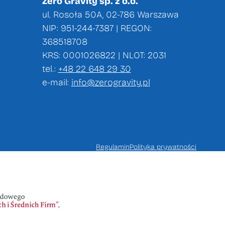
Zero Gravity sp. z o.o.
ul. Rosoła 50A, 02-786 Warszawa
NIP: 951-244-7387 | REGON:
368518708
KRS: 0001026822 | NLOT: 2031
tel.:
+48 22 648 29 30
e-mail:
info@zerogravity.pl
Regulamin
Polityka prywatności