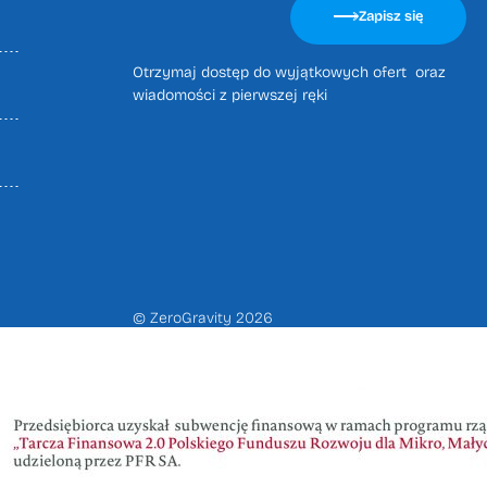
leave
Zapisz się
this
field
Otrzymaj dostęp do wyjątkowych ofert oraz
empty.
wiadomości z pierwszej ręki
© ZeroGravity 2026