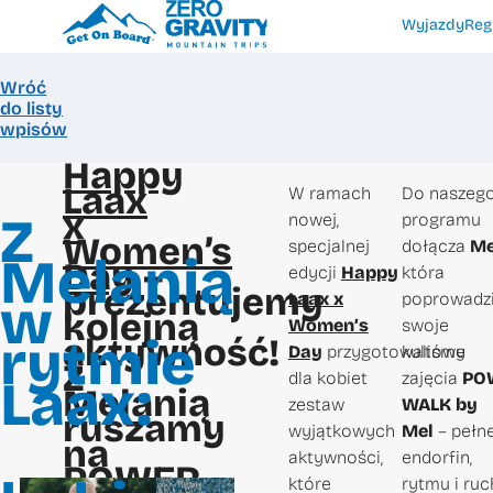
Wyjazdy
Reg
Wróć
do listy
wpisów
Happy
Laax
W ramach
Do naszeg
x
Z
nowej,
programu
Women’s
specjalnej
dołącza
Me
Melanią
Day
–
edycji
Happy
która
prezentujemy
w
Laax x
poprowadz
kolejną
Women’s
swoje
rytmie
aktywność!
Day
przygotowaliśmy
kultowe
Z
dla kobiet
zajęcia
PO
Laax:
Melanią
zestaw
WALK by
ruszamy
wyjątkowych
Mel
– pełn
na
aktywności,
endorfin,
POWER
które
rytmu i ruc