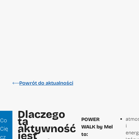
Powrót do aktualności
Dlaczego
ta
atmos
POWER
Co
aktywność
i
WALK by Mel
Cię
jest
energi
to:
cz