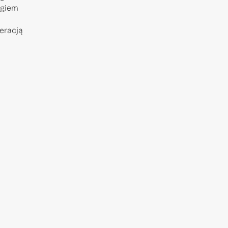
ngiem
eracją