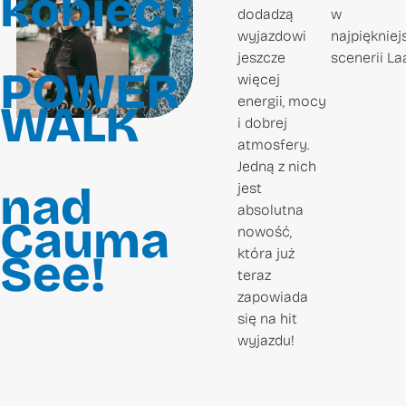
kobiecy
WALK
dodadzą
w
by
wyjazdowi
najpiękniej
Mel
jeszcze
scenerii La
POWER
więcej
energii, mocy
WALK
i dobrej
atmosfery.
Jedną z nich
nad
jest
absolutna
Cauma
nowość,
która już
See!
teraz
zapowiada
się na hit
wyjazdu!