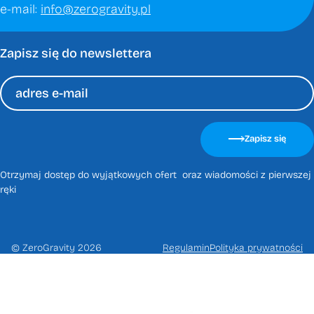
e-mail:
info@zerogravity.pl
Zapisz się do newslettera
Please
leave
Zapisz się
this
field
Otrzymaj dostęp do wyjątkowych ofert oraz wiadomości z pierwszej
empty.
ręki
© ZeroGravity 2026
Regulamin
Polityka prywatności
Zapisz