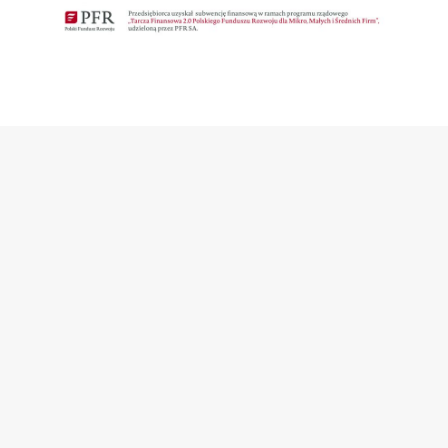
się
na
newsletter
Otrzymaj dostęp do wyjątkowych ofert
oraz wiadomości z pierwszej ręki
Please
leave
Zapisz s
this
field
empty.