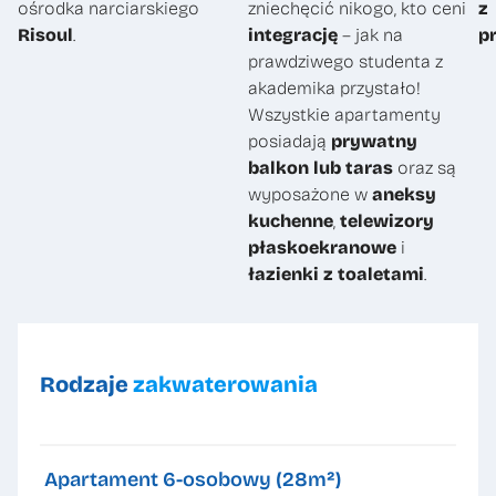
ośrodka narciarskiego
zniechęcić nikogo, kto ceni
z
Risoul
.
integrację
– jak na
p
prawdziwego studenta z
akademika przystało!
Wszystkie apartamenty
posiadają
prywatny
balkon lub taras
oraz są
wyposażone w
aneksy
kuchenne
,
telewizory
płaskoekranowe
i
łazienki z toaletami
.
Rodzaje
zakwaterowania
Apartament 6-osobowy (28m²)