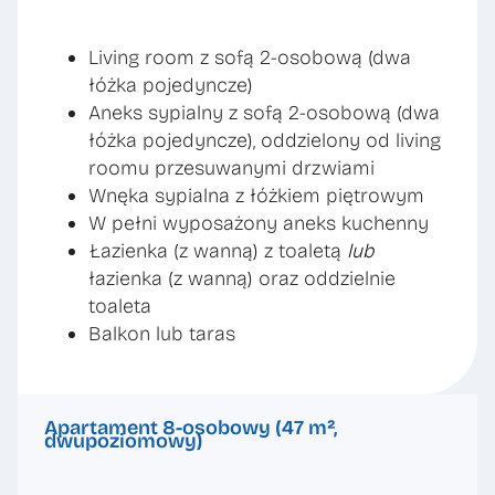
Living room z sofą 2-osobową (dwa
łóżka pojedyncze)
Aneks sypialny z sofą 2-osobową (dwa
łóżka pojedyncze), oddzielony od living
roomu przesuwanymi drzwiami
Wnęka sypialna z łóżkiem piętrowym
W pełni wyposażony aneks kuchenny
Łazienka (z wanną) z toaletą
lub
łazienka (z wanną) oraz oddzielnie
toaleta
Balkon lub taras
Apartament 8-osobowy (47 m²,
dwupoziomowy)