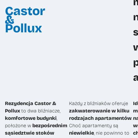
Pracuj z nami
Castor
&
FAQ
Pollux
Kontakt
a
Zero Gravity sp. z o.o.
Rezydencja Castor &
Każdy z bliźniaków oferuje
I
Pollux
to dwa bliźniacze,
zakwaterowanie w kilku
m
+48 22 648 29 30
komfortowe budynki
,
rodzajach apartamentów
.
n
info@zerogravity.pl
położone w
bezpośrednim
Choć apartamenty są
w
sąsiedztwie stoków
niewielkie
, nie powinno to
c