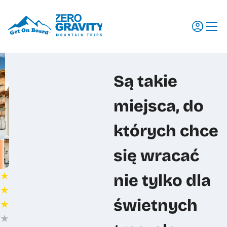
Wyjazdy
Są takie
Regiony
miejsca, do
Szkolenia
Promocje
których chce
Aktualności
się wracać
Dlaczego my
★
nie tylko dla
Dokumenty do pobrania
★
Ubezpieczenia
świetnych
★
★
Transport