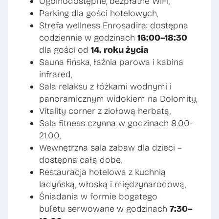
Ogólnodostępne, bezpłatne WiFi,
Parking dla gości hotelowych,
Strefa wellness Enrosadira: dostępna
codziennie w godzinach
16:00–18:30
dla gości od
14. roku życia
Sauna fińska, łaźnia parowa i kabina
infrared,
Sala relaksu z łóżkami wodnymi i
panoramicznym widokiem na Dolomity,
Vitality corner z ziołową herbatą,
Sala fitness czynna w godzinach 8.00-
21.00,
Wewnętrzna sala zabaw dla dzieci –
dostępna całą dobę,
Restauracja hotelowa z kuchnią
ladyńską, włoską i międzynarodową,
Śniadania w formie bogatego
bufetu serwowane w godzinach
7:30–