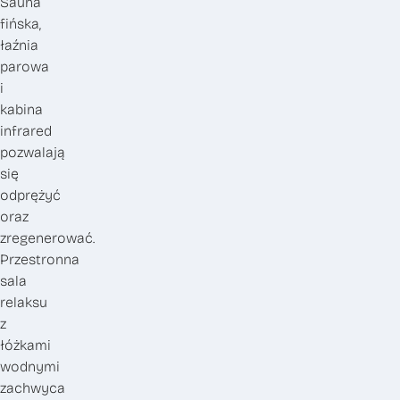
Sauna
fińska,
łaźnia
parowa
i
kabina
infrared
pozwalają
się
odprężyć
oraz
zregenerować.
Przestronna
sala
relaksu
z
łóżkami
wodnymi
zachwyca