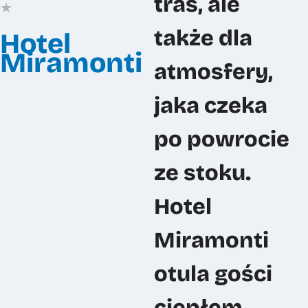
tras, ale
★
Pracuj z nami
także dla
Hotel
FAQ
Miramonti
atmosfery,
Kontakt
jaka czeka
po powrocie
ze stoku.
Zero Gravity sp. z o.o.
Hotel
Miramonti
+48 22 648 29 30
info@zerogravity.pl
otula gości
ciepłem