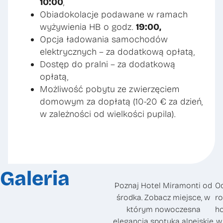
10:00
,
Obiadokolacje podawane w ramach
wyżywienia HB o godz.
19:00,
Opcja ładowania samochodów
elektrycznych – za dodatkową opłatą,
Dostęp do pralni – za dodatkową
opłatą,
Możliwość pobytu ze zwierzęciem
domowym za dopłatą (10-20 € za dzień,
w zależności od wielkości pupila).
Galeria
Poznaj Hotel Miramonti od
Od
środka. Zobacz miejsce, w
ro
którym nowoczesna
ho
elegancja spotyka alpejskie
w