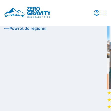
Powrót do regionu!
Wyjazdy
Regiony
Szkolenia
Promocje
Aktualności
Dlaczego my
Dokumenty do pobrania
Ubezpieczenia
Transport