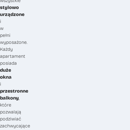
wszystkie
stylowo
urządzone
i
w
pełni
wyposażone.
Każdy
apartament
posiada
duże
okna
i
przestronne
balkony
,
które
pozwalają
podziwiać
zachwycające