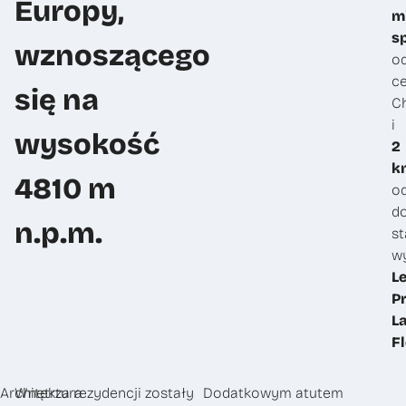
Europy,
m
s
wznoszącego
o
c
się na
C
i
wysokość
2
k
4810 m
o
do
n.p.m.
st
w
L
P
L
F
Architektura
Wnętrza rezydencji zostały
Dodatkowym atutem