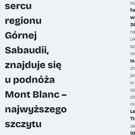
sercu
w
f
w
regionu
3
n
Górnej
ok
sz
Sabaudii,
re
Is
znajduje się
zl
je
u podnóża
w
sp
Mont Blanc –
dz
mi
najwyższego
L
T
szczytu
za
1