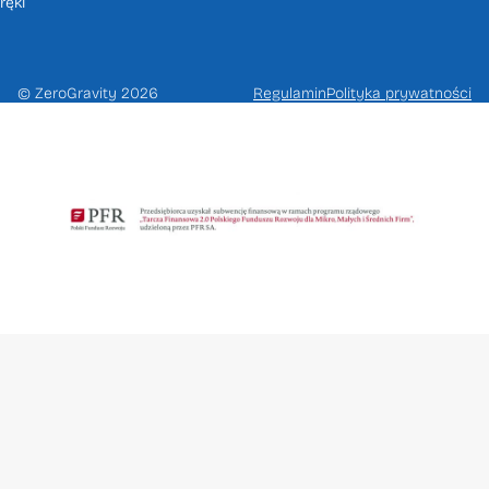
ręki
© ZeroGravity 2026
Regulamin
Polityka prywatności
Zapisz
się
na
newsletter
Otrzymaj dostęp do wyjątkowych ofert
oraz wiadomości z pierwszej ręki
Please