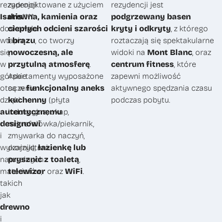
rezydencji
zaprojektowane z użyciem
rezydencji jest
Isatis
drewna, kamienia oraz
****
podgrzewany basen
doskonale
ciepłych odcieni szarości
kryty i odkryty
, z którego
wtapia
i brązu
, co tworzy
roztaczają się spektakularne
się
nowoczesną, ale
widoki na
Mont Blanc
, oraz
w
przytulną atmosferę
.
centrum fitness
, które
górskie
Apartamenty wyposażone
zapewni możliwość
otoczenie
są w
funkcjonalny aneks
aktywnego spędzania czasu
dzięki
kuchenny
(płyta
podczas pobytu.
autentycznemu
indukcyjna, okap,
designowi
mikrofalówka/piekarnik,
i
zmywarka do naczyń,
wykorzystaniu
czajnik),
łazienkę lub
naturalnych
prysznic z toaletą
,
materiałów,
telewizor
oraz
WiFi
.
takich
jak
drewno
i