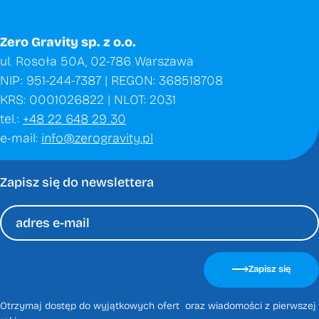
Zero Gravity sp. z o.o.
ul. Rosoła 50A, 02-786 Warszawa
NIP: 951-244-7387 | REGON: 368518708
KRS: 0001026822 | NLOT: 2031
tel.:
+48 22 648 29 30
e-mail:
info@zerogravity.pl
Zapisz się do newslettera
Please
leave
Zapisz się
this
field
Otrzymaj dostęp do wyjątkowych ofert oraz wiadomości z pierwszej
empty.