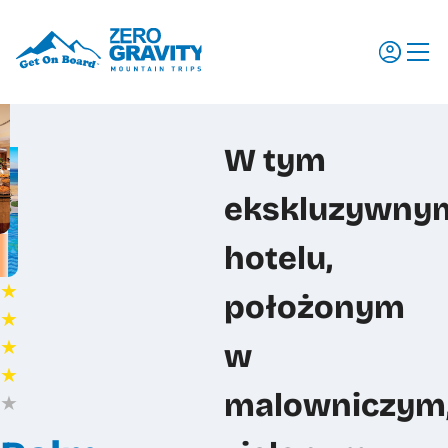
Wyjazdy
W tym
Regiony
ekskluzywny
Szkolenia
Promocje
hotelu,
Aktualności
★
położonym
★
Dlaczego my
★
w
Dokumenty do pobrania
★
Ubezpieczenia
malowniczym
★
Transport