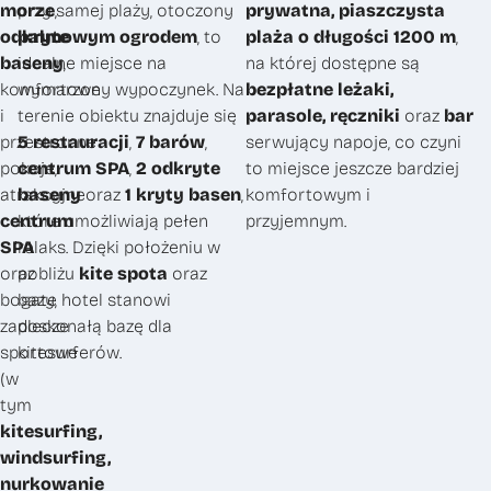
morze
przy samej plaży, otoczony
,
prywatna, piaszczysta
odkryte
palmowym ogrodem
, to
plaża o długości 1200 m
,
baseny
idealne miejsce na
,
na której dostępne są
komfortowe
wymarzony wypoczynek. Na
bezpłatne leżaki,
i
terenie obiektu znajduje się
parasole, ręczniki
oraz
bar
przestronne
5 restauracji
,
7 barów
,
serwujący napoje, co czyni
pokoje,
centrum SPA
,
2 odkryte
to miejsce jeszcze bardziej
atrakcyjne
baseny
oraz
1 kryty basen
,
komfortowym i
centrum
które umożliwiają pełen
przyjemnym.
SPA
relaks. Dzięki położeniu w
oraz
pobliżu
kite spota
oraz
bogate
bazy, hotel stanowi
zaplecze
doskonałą bazę dla
sportowe
kitesurferów.
(w
tym
kitesurfing,
windsurfing,
nurkowanie