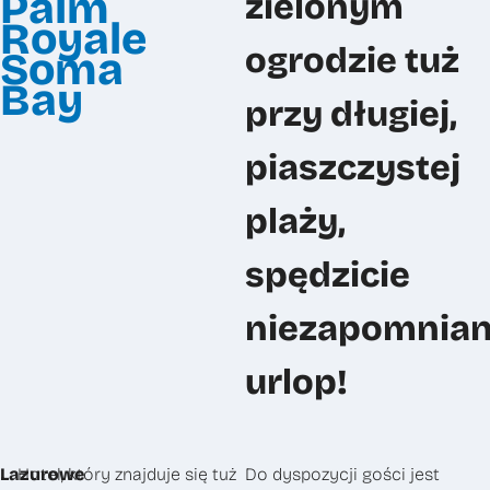
Palm
zielonym
Pracuj z nami
Royale
ogrodzie tuż
Soma
FAQ
Bay
przy długiej,
Kontakt
piaszczystej
plaży,
spędzicie
Zero Gravity sp. z o.o.
niezapomnia
urlop!
+48 22 648 29 30
info@zerogravity.pl
Lazurowe
Hotel, który znajduje się tuż
Do dyspozycji gości jest