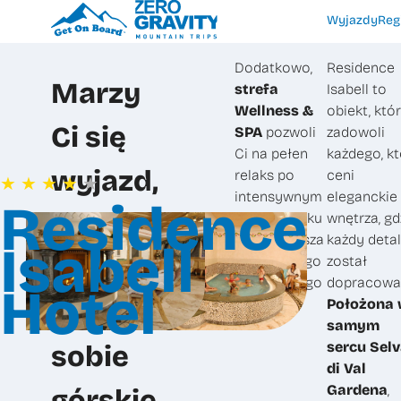
Wyjazdy
Reg
Dodatkowo,
Residence
Marzy
strefa
Isabell to
Wellness &
obiekt, któ
Ci się
SPA
pozwoli
zadowoli
Ci na pełen
każdego, kt
wyjazd,
relaks po
ceni
★
★
★
★
★
intensywnym
eleganckie
Residence
który
dniu na stoku
wnętrza, gd
– to najlepsza
każdy detal
Isabell
łączy
reklama tego
został
wyjątkowego
dopracowa
Hotel
w
miejsca.
Położona
samym
sercu Sel
sobie
di Val
Gardena
,
górskie