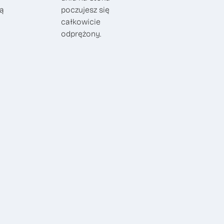
ą
poczujesz się
całkowicie
odprężony.