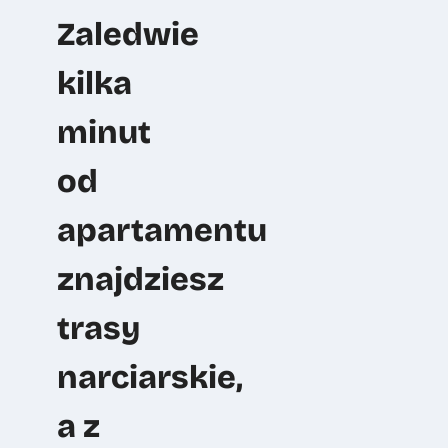
Zaledwie
kilka
minut
od
apartamentu
znajdziesz
trasy
narciarskie,
a z