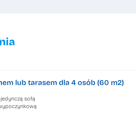
nia
em lub tarasem dla 4 osób (60 m2)
ojedynczą sofą
ą wypoczynkową