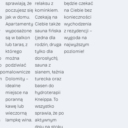
sprawiają, że
relaksu z
będzie czekać
poczujesz się
kominkiem.
na Ciebie bez
a
jak w domu.
Czekają na
konieczności
Apartamenty
Ciebie także
wychodzenia
w
wyposażone
sauna fińska
z rezydencji –
są w balkon
(jedna dla
wygoda na
lub taras, z
rodzin, druga
najwyższym
którego
tylko dla
poziomie!
o
można
dorosłych),
o
podziwiać
sauna z
 po
malownicze
sianem, łaźnia
m
Dolomity –
turecka oraz
i
idealne
basen do
miejsce na
hydroterapii
poranną
Kneippa. To
kawę lub
wszystko
wieczorną
sprawia, że po
a
lampkę wina.
aktywnym
dniu na stoku