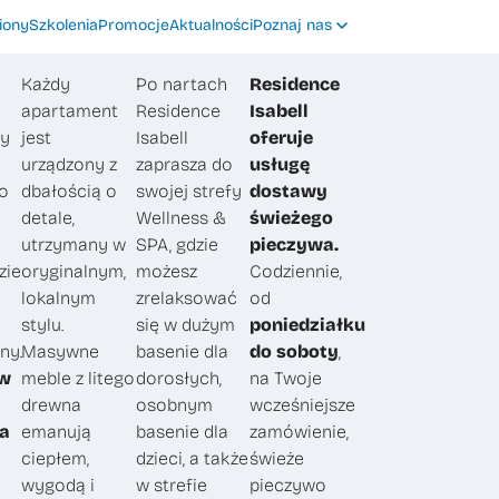
iony
Szkolenia
Promocje
Aktualności
Poznaj nas
Każdy
Po nartach
Residence
apartament
Residence
Isabell
ry
jest
Isabell
oferuje
urządzony z
zaprasza do
usługę
o
dbałością o
swojej strefy
dostawy
detale,
Wellness &
świeżego
utrzymany w
SPA, gdzie
pieczywa.
zie
oryginalnym,
możesz
Codziennie,
lokalnym
zrelaksować
od
stylu.
się w dużym
poniedziałku
ny.
Masywne
basenie dla
do soboty
,
 w
meble z litego
dorosłych,
na Twoje
drewna
osobnym
wcześniejsze
va
emanują
basenie dla
zamówienie,
ciepłem,
dzieci, a także
świeże
wygodą i
w strefie
pieczywo