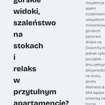
rezydencja
spełni
widoki,
oczekiwani
wszystkich
szaleństwo
miłośnikó
górskich
na
panoram.
Widok na
stokach
Dolomity t
jednak tylk
i
początek –
dniu pełny
relaks
aktywnośc
na stoku,
w
strefa
Wellness &
przytulnym
SPA będzie
wisienką n
apartamencie?
torcie,