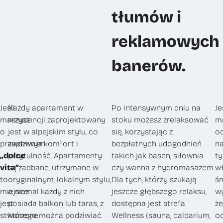
tłumów i
reklamowych
banerów.
Jeśli
Każdy apartament w
Po intensywnym dniu na
Je
marzysz
rezydencji zaprojektowany
stoku możesz zrelaksować
m
o
jest w alpejskim stylu, co
się, korzystając z
o
prawdziwym
zapewnia komfort i
bezpłatnych udogodnień
n
„dolce
przytulność. Apartamenty
takich jak basen, siłownia
t
vita”
są zadbane, utrzymane w
,
czy wanna z hydromasażem.
wł
to
oryginalnym, lokalnym stylu,
Dla tych, którzy szukają
śn
miejsce
a niemal każdy z nich
jeszcze głębszego relaksu,
wy
jest
posiada balkon lub taras, z
dostępna jest strefa
że
stworzone
którego można podziwiać
Wellness (sauna, caldarium,
od