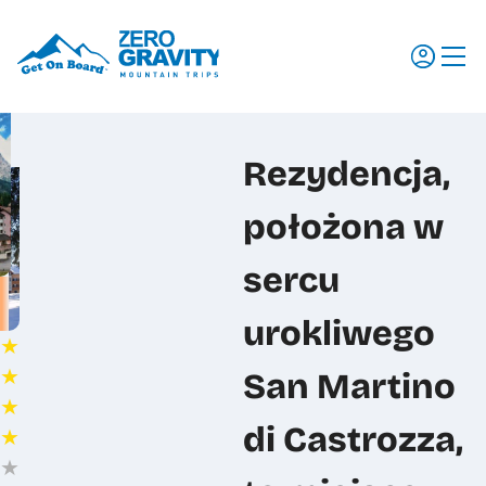
Wyjazdy
Rezydencja,
Regiony
położona w
Szkolenia
Promocje
sercu
Aktualności
urokliwego
★
Dlaczego my
★
San Martino
Dokumenty do pobrania
★
Ubezpieczenia
di Castrozza,
★
★
Transport