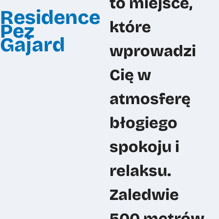
to miejsce,
Pracuj z nami
Residence
które
Pez
FAQ
Gajard
wprowadzi
Kontakt
Cię w
atmosferę
błogiego
Zero Gravity sp. z o.o.
spokoju i
relaksu.
+48 22 648 29 30
info@zerogravity.pl
Zaledwie
500 metrów