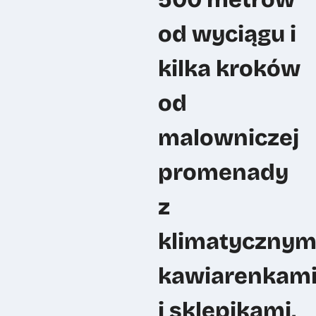
od wyciągu i
kilka kroków
od
malowniczej
promenady
z
klimatycznym
kawiarenkam
i sklepikami,