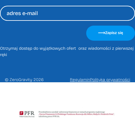
Please
leave
Zapisz się
this
field
Otrzymaj dostęp do wyjątkowych ofert oraz wiadomości z pierwszej
empty.
ręki
© ZeroGravity 2026
Regulamin
Polityka prywatności
Zapisz
się
na
newsletter