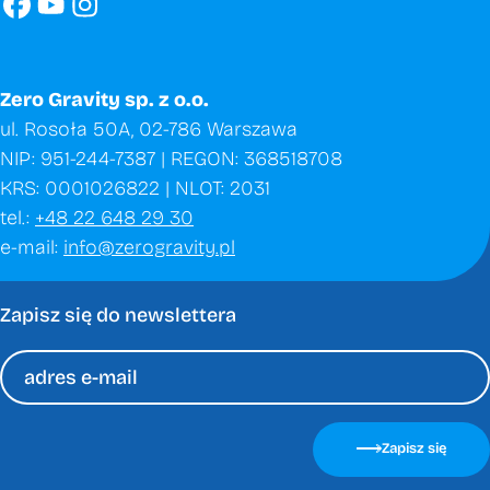
Zero Gravity sp. z o.o.
ul. Rosoła 50A, 02-786 Warszawa
NIP: 951-244-7387 | REGON: 368518708
KRS: 0001026822 | NLOT: 2031
tel.:
+48 22 648 29 30
e-mail:
info@zerogravity.pl
Zapisz się do newslettera
Please
leave
Zapisz się
this
field