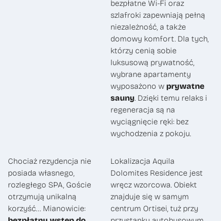
bezpłatne Wi-Fi oraz
szlafroki zapewniają pełną
niezależność, a także
domowy komfort. Dla tych,
którzy cenią sobie
luksusową prywatność,
wybrane apartamenty
wyposażono w
prywatne
sauny
. Dzięki temu relaks i
regeneracja są na
wyciągnięcie ręki: bez
wychodzenia z pokoju.
Chociaż rezydencja nie
Lokalizacja Aquila
posiada własnego,
Dolomites Residence jest
rozległego SPA, Goście
wręcz wzorcowa. Obiekt
otrzymują unikalną
znajduje się w samym
korzyść… Mianowicie:
centrum Ortisei, tuż przy
bezpłatny wstęp do
przystanku autobusowym.