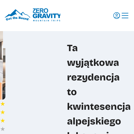
Wyjazdy
Ta
Regiony
wyjątkowa
Szkolenia
Promocje
rezydencja
Aktualności
to
Dlaczego my
★
kwintesencja
Dokumenty do pobrania
★
Ubezpieczenia
alpejskiego
★
★
Transport