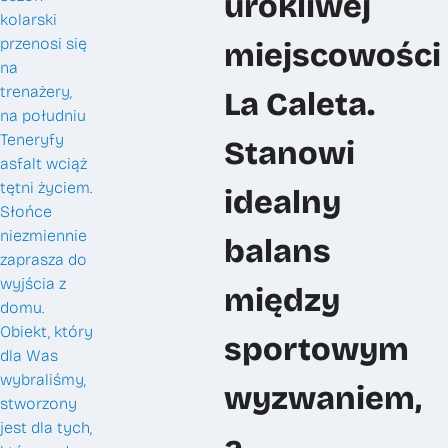
urokliwej
kolarski
Pracuj z nami
przenosi się
miejscowości
FAQ
na
trenażery,
La Caleta.
Kontakt
na południu
Teneryfy
Stanowi
asfalt wciąż
tętni życiem.
idealny
Słońce
niezmiennie
balans
Zero Gravity sp. z o.o.
zaprasza do
wyjścia z
między
domu.
Obiekt, który
sportowym
dla Was
+48 22 648 29 30
wybraliśmy,
info@zerogravity.pl
wyzwaniem,
stworzony
jest dla tych,
a