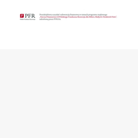
Zapisz
się
na
newsletter
Otrzymaj dostęp do wyjątkowych ofert
oraz wiadomości z pierwszej ręki
Please
leave
Zapisz s
this
field
empty.