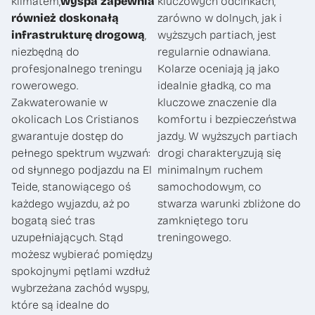
klimatem,
wyspa zapewnia
kluczowych odcinkach,
również doskonałą
zarówno w dolnych, jak i
infrastrukturę drogową
,
wyższych partiach, jest
niezbędną do
regularnie odnawiana.
profesjonalnego treningu
Kolarze oceniają ją jako
rowerowego.
idealnie gładką, co ma
Zakwaterowanie w
kluczowe znaczenie dla
okolicach Los Cristianos
komfortu i bezpieczeństwa
gwarantuje dostęp do
jazdy. W wyższych partiach
pełnego spektrum wyzwań:
drogi charakteryzują się
od słynnego podjazdu na El
minimalnym ruchem
Teide, stanowiącego oś
samochodowym, co
każdego wyjazdu, aż po
stwarza warunki zbliżone do
bogatą sieć tras
zamkniętego toru
uzupełniających. Stąd
treningowego.
możesz wybierać pomiędzy
spokojnymi pętlami wzdłuż
wybrzeżana zachód wyspy,
które są idealne do