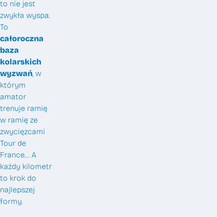
to nie jest
Pracuj z nami
zwykła wyspa.
To
FAQ
c
ałoroczna
Kontakt
baza
kolarskich
wyzwań
, w
którym
amator
trenuje ramię
Zero Gravity sp. z o.o.
w ramię ze
zwycięzcami
Tour de
France… A
każdy kilometr
+48 22 648 29 30
to krok do
info@zerogravity.pl
najlepszej
formy.