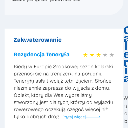
Zakwaterowanie
l
Rezydencja Teneryfa
★
★
★
★
★
Kiedy w Europie Środkowej sezon kolarski
i
przenosi się na trenażery, na południu
Teneryfy asfalt wciąż tętni życiem. Słońce
niezmiennie zaprasza do wyjścia z domu.
Obiekt, który dla Was wybraliśmy,
W
stworzony jest dla tych, którzy od wyjazdu
y
rowerowego oczekują czegoś więcej niż
o
tylko dobrych dróg.
Czytaj więcej
b