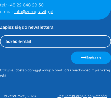
tel.:
+48 22 648 29 30
e-mail:
info@zerogravity.pl
Zapisz się do newslettera
Please
leave
Zapisz się
this
field
Otrzymaj dostęp do wyjątkowych ofert oraz wiadomości z pierwszej
empty.
ręki
© ZeroGravity 2026
Regulamin
Polityka prywatności