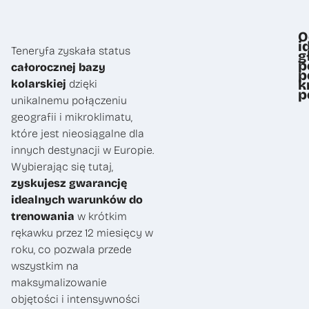
O
i
Teneryfa zyskała status
g
p
całorocznej bazy
p
k
kolarskiej
dzięki
p
unikalnemu połączeniu
geografii i mikroklimatu,
które jest nieosiągalne dla
innych destynacji w Europie.
Wybierając się tutaj,
zyskujesz gwarancję
idealnych warunków do
trenowania
w krótkim
rękawku przez 12 miesięcy w
roku, co pozwala przede
wszystkim na
maksymalizowanie
objętości i intensywności