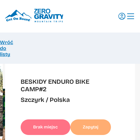
Wróć
Wyjazdy
do
listy
Regiony
Szkolenia
Promocje
BESKIDY ENDURO BIKE
CAMP#2
Aktualności
Szczyrk
/ Polska
Dlaczego my
Dokumenty do pobrania
Ubezpieczenia
Brak miejsc
Zapytaj
Transport