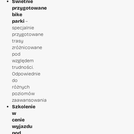
Świetnie
przygotowane
bike
parki
–
specjalnie
przygotowane
trasy
zróżnicowane
pod
względem
trudności.
Odpowiednie
do
różnych
poziomów
zaawansowania
Szkolenie
w
cenie
wyjazdu
pod