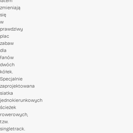
latem
zmieniają
się
w
prawdziwy
plac
zabaw
dla
fanów
dwóch
kółek.
Specjalnie
zaprojektowana
siatka
jednokierunkowych
ścieżek
rowerowych,
tzw.
singletrack.