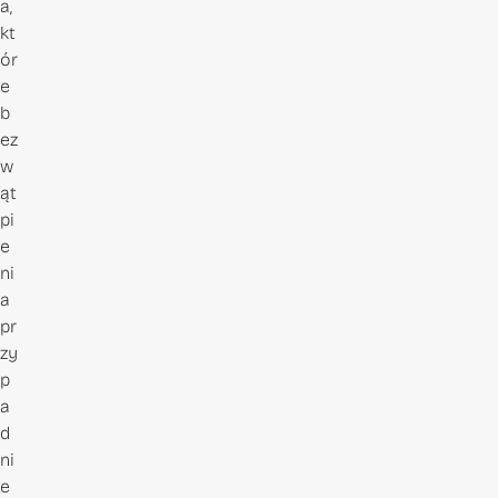
a,
kt
ór
e
b
ez
w
ąt
pi
e
ni
a
pr
zy
p
a
d
ni
e