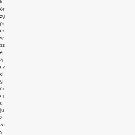
kt
ór
zy
pi
er
w
sz
e
zj
az
d
y
m
aj
ą
ju
ż
za
s