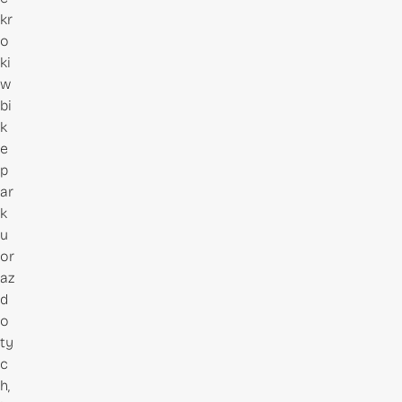
kr
o
ki
w
bi
k
e
p
ar
k
u
or
az
d
o
ty
c
h,