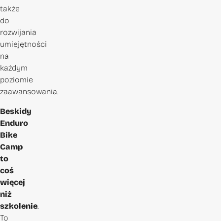
także
do
rozwijania
umiejętności
na
każdym
poziomie
zaawansowania.
Beskidy
Enduro
Bike
Camp
to
coś
więcej
niż
szkolenie
.
To