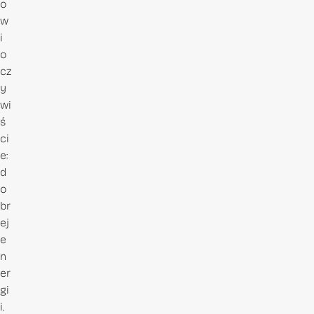
o
w
i
o
cz
y
wi
ś
ci
e:
d
o
br
ej
e
n
er
gi
i.