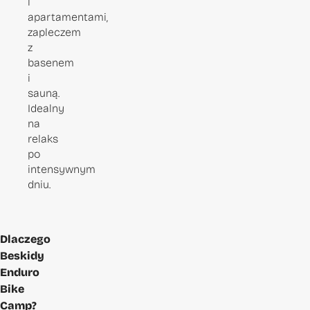
i
apartamentami,
zapleczem
z
basenem
i
sauną.
Idealny
na
relaks
po
intensywnym
dniu.
Dlaczego
Beskidy
Enduro
Bike
Camp?