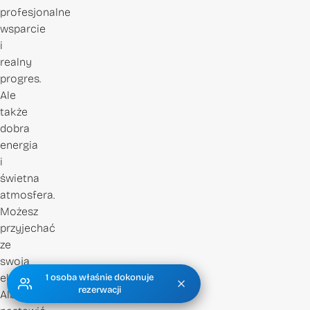
profesjonalne
wsparcie
i
realny
progres.
Ale
także
dobra
energia
i
świetna
atmosfera.
Możesz
przyjechać
ze
swoją
ekipą.
1 osoba właśnie dokonuje
rezerwacji
Albo