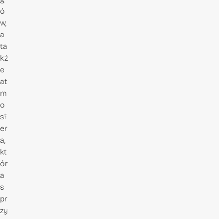
ó
w,
a
ta
kż
e
at
m
o
sf
er
a,
kt
ór
a
s
pr
zy