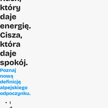
który
daje
energię.
Cisza,
która
daje
spokój.
Poznaj
nową
definicję
alpejskiego
odpoczynku.
I
d