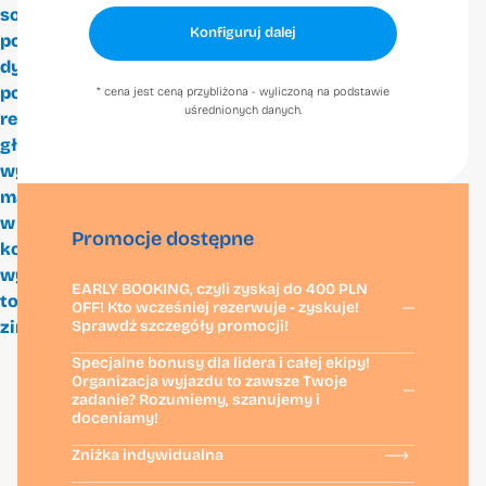
sobie grudniowy
Pracuj z nami
Konfiguruj dalej
poranek, w którym
FAQ
dynamiczną jazdę
po pustym
* cena jest ceną przybliżona - wyliczoną na podstawie
Kontakt
uśrednionych danych.
resorcie, kończysz
głębokim
wydechem na
macie i relaksem
w saunie. To nie
Promocje dostępne
kolejny zwykły
Zero Gravity sp. z o.o.
wyjazd na narty –
EARLY BOOKING, czyli zyskaj do 400 PLN
to Twój osobisty,
OFF! Kto wcześniej rezerwuje - zyskuje!
Sprawdź szczegóły promocji!
zimowy reset.
Specjalne bonusy dla lidera i całej ekipy!
Organizacja wyjazdu to zawsze Twoje
+48 22 648 29 30
zadanie? Rozumiemy, szanujemy i
info@zerogravity.pl
doceniamy!
Zniżka indywidualna