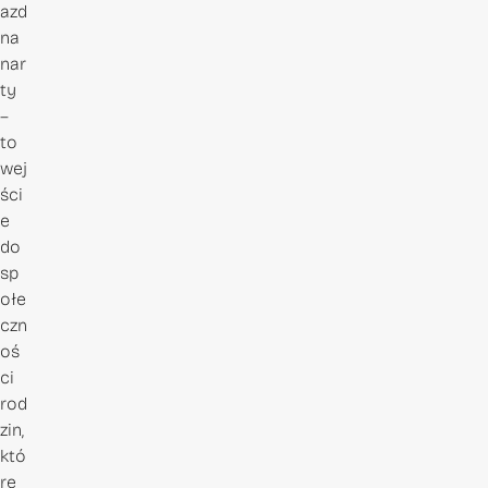
azd
na
nar
ty
–
to
wej
ści
e
do
sp
ołe
czn
oś
ci
rod
zin,
któ
re