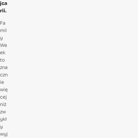
jca
rii.
Fa
mil
y
We
ek
to
zna
czn
ie
wię
cej
niż
zw
ykł
y
wyj