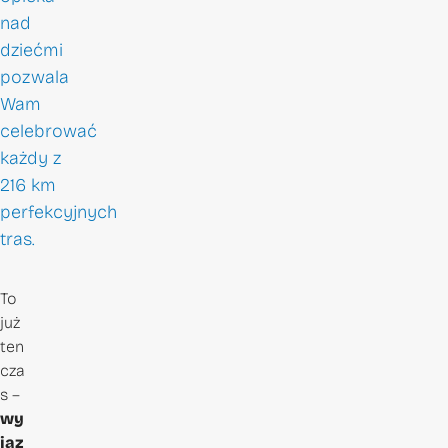
nad
dziećmi
pozwala
Wam
celebrować
każdy z
216 km
perfekcyjnych
tras.
To
już
ten
cza
s –
wy
jaz