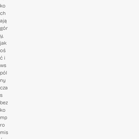
ko
ch
ają
gór
y,
jak
oś
ć i
ws
pól
ny
cza
s
bez
ko
mp
ro
mis