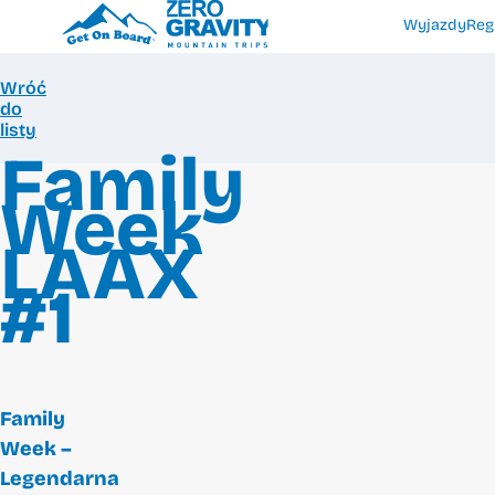
Wyjazdy
Reg
Wróć
do
listy
Family
Week
LAAX
#1
Family
Week –
Legendarna