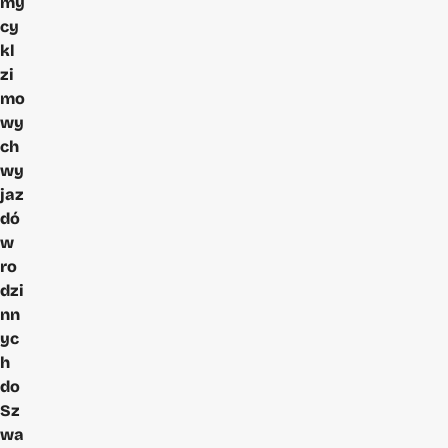
my
cy
kl
zi
mo
wy
ch
wy
jaz
dó
w
ro
dzi
nn
yc
h
do
Sz
wa