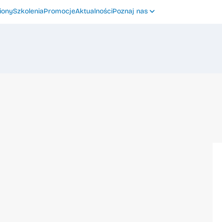
iony
Szkolenia
Promocje
Aktualności
Poznaj nas