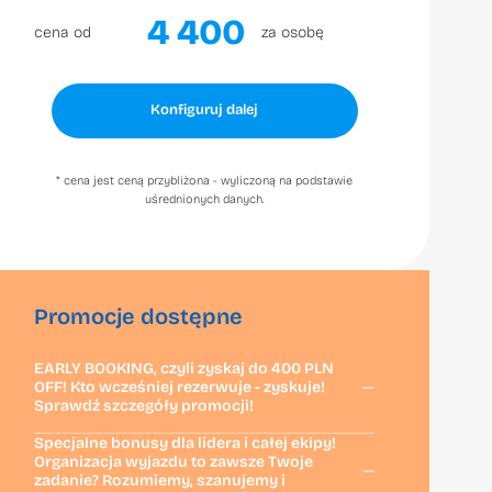
4 400
cena od
za osobę
Konfiguruj dalej
* cena jest ceną przybliżona - wyliczoną na podstawie
uśrednionych danych.
Promocje dostępne
EARLY BOOKING, czyli zyskaj do 400 PLN
OFF! Kto wcześniej rezerwuje - zyskuje!
Sprawdź szczegóły promocji!
Specjalne bonusy dla lidera i całej ekipy!
Organizacja wyjazdu to zawsze Twoje
zadanie? Rozumiemy, szanujemy i