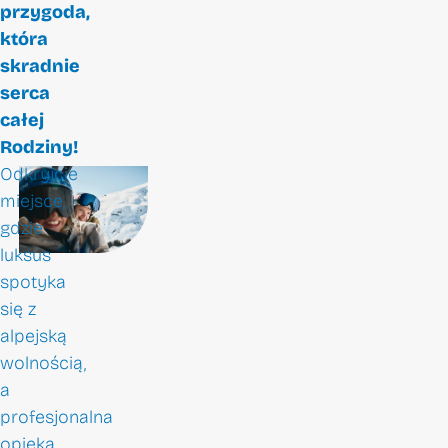
przygoda,
która
skradnie
serca
całej
Rodziny!
Odkryjcie
miejsce,
gdzie
luksus
spotyka
się z
alpejską
wolnością,
a
profesjonalna
opieka