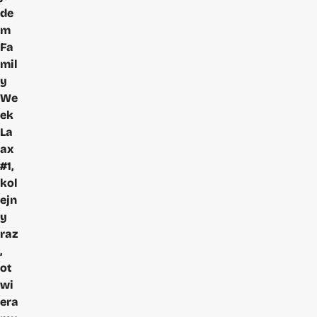
de
m
Fa
mil
y
We
ek
La
ax
#1,
kol
ejn
y
raz
,
ot
wi
era