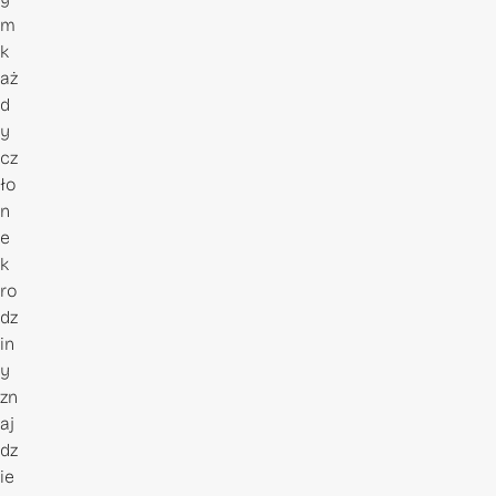
m
k
aż
d
y
cz
ło
n
e
k
ro
dz
in
y
zn
aj
dz
ie