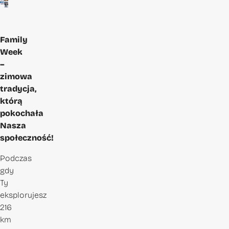
Family
Week
–
zimowa
tradycja,
którą
pokochała
Nasza
społeczność!
Podczas
gdy
Ty
eksplorujesz
216
km