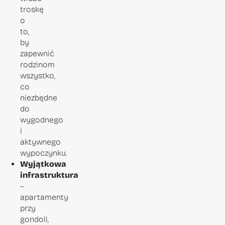
troskę
o
to,
by
zapewnić
rodzinom
wszystko,
co
niezbędne
do
wygodnego
i
aktywnego
wypoczynku.
Wyjątkowa
infrastruktura
–
apartamenty
przy
gondoli,