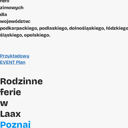
ferii
zimowych
dla
województw:
podkarpackiego, podlaskiego, dolnośląskiego, łódzkiego
śląskiego, opolskiego.
Przykładowy
EVENT Plan
Rodzinne
ferie
w
Laax
Poznaj