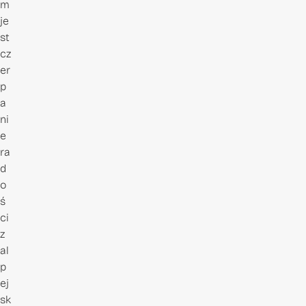
m
je
st
cz
er
p
a
ni
e
ra
d
o
ś
ci
z
al
p
ej
sk