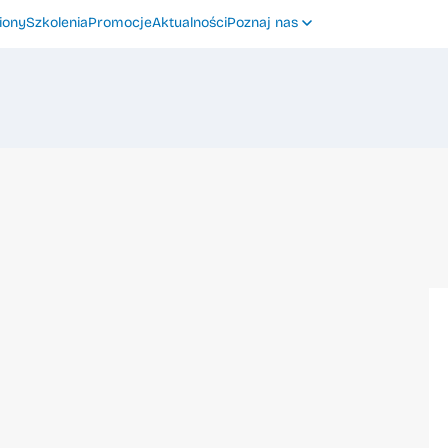
iony
Szkolenia
Promocje
Aktualności
Poznaj nas