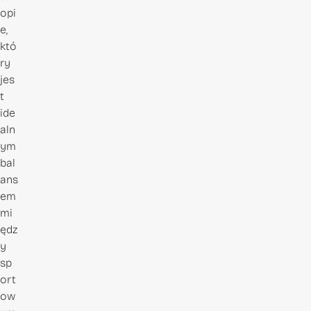
opi
e,
któ
ry
jes
t
ide
aln
ym
bal
ans
em
mi
ędz
y
sp
ort
ow