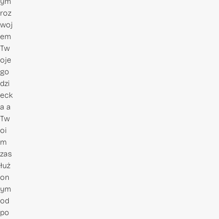
ym
roz
woj
em
Tw
oje
go
dzi
eck
a a
Tw
oi
m
zas
łuż
on
ym
od
po