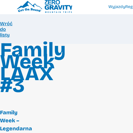
Wyjazdy
Reg
Wróć
do
listy
Family
Week
LAAX
#3
Family
Week –
Legendarna