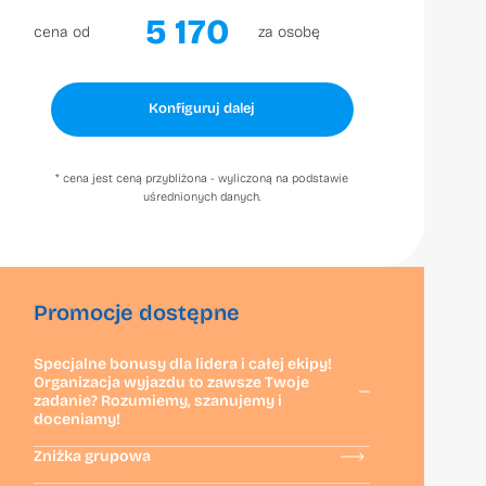
5 170
cena od
za osobę
Konfiguruj dalej
* cena jest ceną przybliżona - wyliczoną na podstawie
uśrednionych danych.
Promocje dostępne
Specjalne bonusy dla lidera i całej ekipy!
Organizacja wyjazdu to zawsze Twoje
zadanie? Rozumiemy, szanujemy i
doceniamy!
Zniżka grupowa