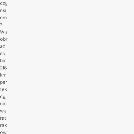
czy
nki
em
?
Wy
obr
aź
so
bie
216
km
per
fek
cyj
nie
wy
rat
rak
ow