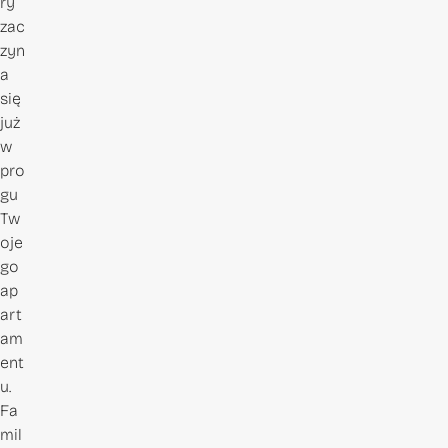
ry
zac
zyn
a
się
już
w
pro
gu
Tw
oje
go
ap
art
am
ent
u.
Fa
mil