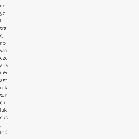
an
yc
h
tra
s,
no
wo
cze
sną
infr
ast
ruk
tur
ę i
luk
sus
,
któ