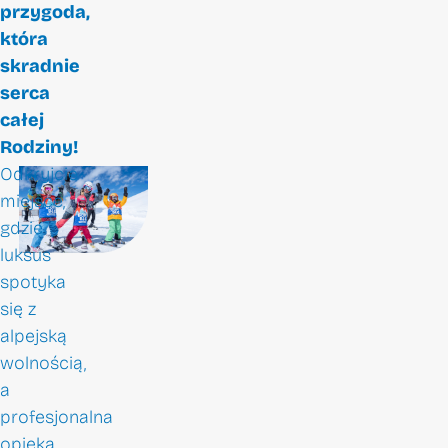
przygoda,
która
skradnie
serca
całej
Rodziny!
Odkryjcie
miejsce,
gdzie
luksus
spotyka
się z
alpejską
wolnością,
a
profesjonalna
opieka