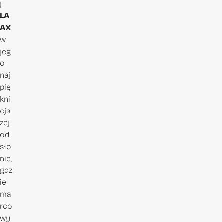
j
LA
AX
w
jeg
o
naj
pię
kni
ejs
zej
od
sło
nie,
gdz
ie
ma
rco
wy