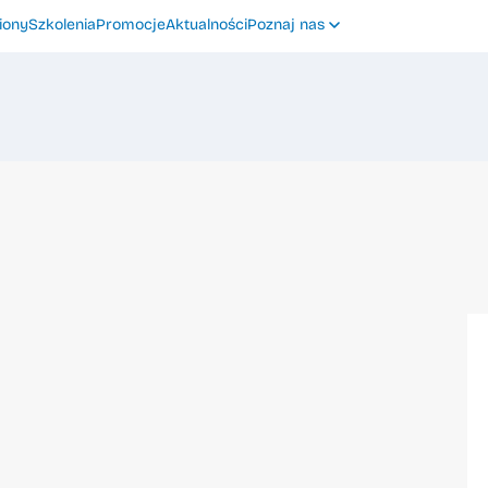
iony
Szkolenia
Promocje
Aktualności
Poznaj nas