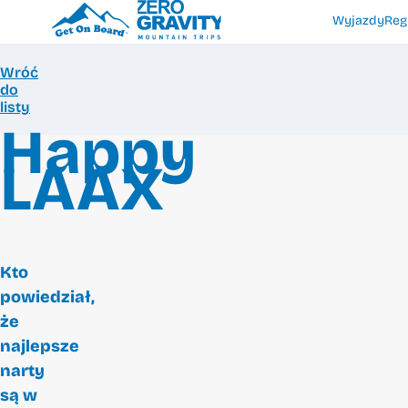
Wyjazdy
Reg
Wróć
do
listy
Happy
LAAX
Kto
powiedział,
że
najlepsze
narty
są w