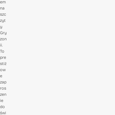
em
na
szc
zyt
y
Gry
zon
ii.
To
pre
stiż
ow
e
zap
ros
zen
ie
do
świ