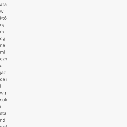
ata,
w
któ
ry
m
dy
na
mi
czn
a
jaz
da i
i
wy
sok
i
sta
nd
ard