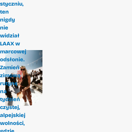
styczniu,
ten
nigdy
nie
widział
LAAX w
marcowej
odsłonie.
Zamień
zimową
rutynę
na
tydzień
czystej,
alpejskiej
wolności,
gdzie