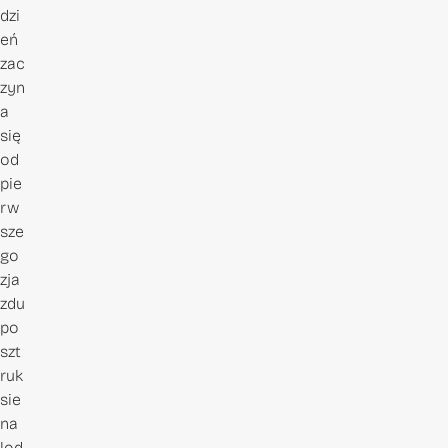
dzi
eń
zac
zyn
a
się
od
pie
rw
sze
go
zja
zdu
po
szt
ruk
sie
na
lod