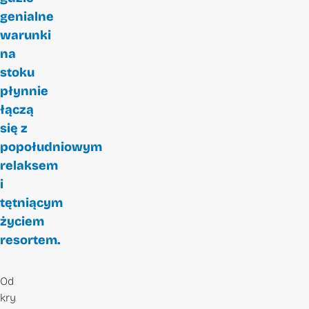
genialne
warunki
na
stoku
płynnie
łączą
się z
popołudniowym
relaksem
i
tętniącym
życiem
resortem.
Od
kry