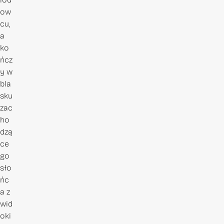
ow
cu,
a
ko
ńcz
y w
bla
sku
zac
ho
dzą
ce
go
sło
ńc
a z
wid
oki