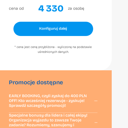
4 330
cena od
za osobę
Konfiguruj dalej
* cena jest ceną przybliżona - wyliczoną na podstawie
uśrednionych danych.
Promocje dostępne
EARLY BOOKING, czyli zyskaj do 400 PLN
OFF! Kto wcześniej rezerwuje - zyskuje!
Sprawdź szczegóły promocji!
Specjalne bonusy dla lidera i całej ekipy!
Organizacja wyjazdu to zawsze Twoje
zadanie? Rozumiemy, szanujemy i