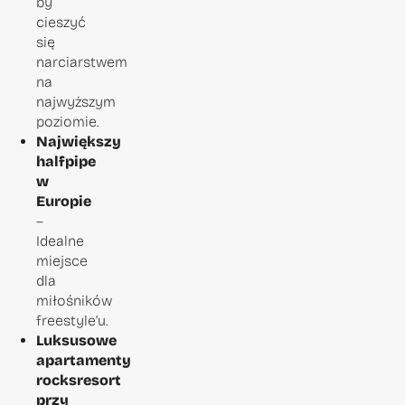
by
cieszyć
się
narciarstwem
na
najwyższym
poziomie.
Największy
halfpipe
w
Europie
–
Idealne
miejsce
dla
miłośników
freestyle’u.
Luksusowe
apartamenty
rocksresort
przy