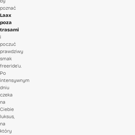
by
poznać
Laax
poza
trasami
i
poczuć
prawdziwy
smak
freeride’u.
Po
intensywnym
dniu
czeka
na
Ciebie
luksus,
na
który