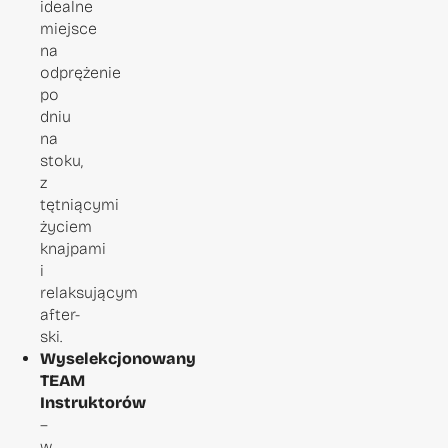
idealne
miejsce
na
odprężenie
po
dniu
na
stoku,
z
tętniącymi
życiem
knajpami
i
relaksującym
after-
ski.
Wyselekcjonowany
TEAM
Instruktorów
–
w