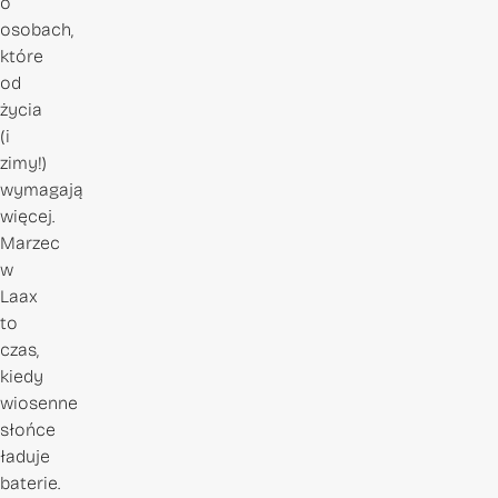
o
osobach,
które
od
życia
(i
zimy!)
wymagają
więcej.
Marzec
w
Laax
to
czas,
kiedy
wiosenne
słońce
ładuje
baterie.