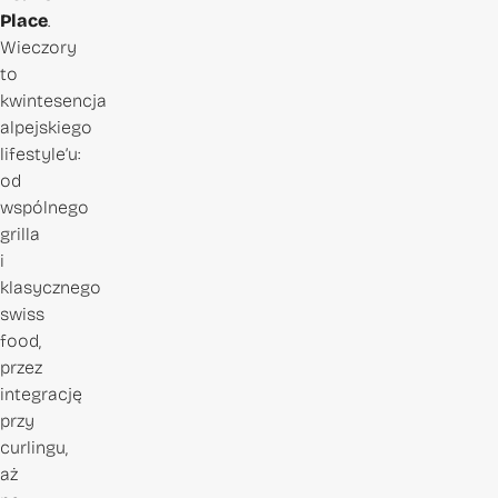
Place
.
Wieczory
to
kwintesencja
alpejskiego
lifestyle’u:
od
wspólnego
grilla
i
klasycznego
swiss
food,
przez
integrację
przy
curlingu,
aż