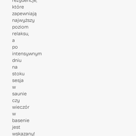
rezydencje,
które
zapewniają
najwyższy
poziom
relaksu,
a
po
intensywnym
dniu
na
stoku
sesja
w
saunie
czy
wieczór
w
basenie
jest
wskazany!