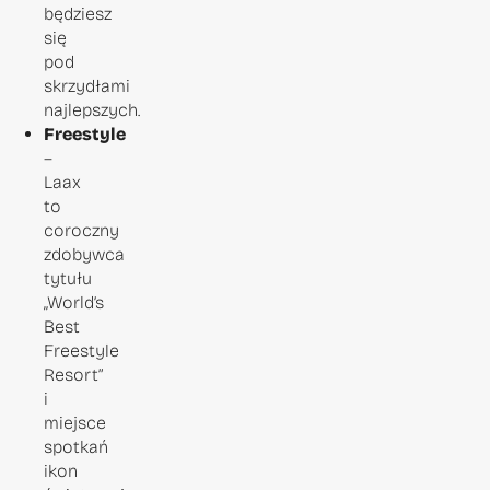
będziesz
się
pod
skrzydłami
najlepszych.
Freestyle
–
Laax
to
coroczny
zdobywca
tytułu
„World’s
Best
Freestyle
Resort”
i
miejsce
spotkań
ikon