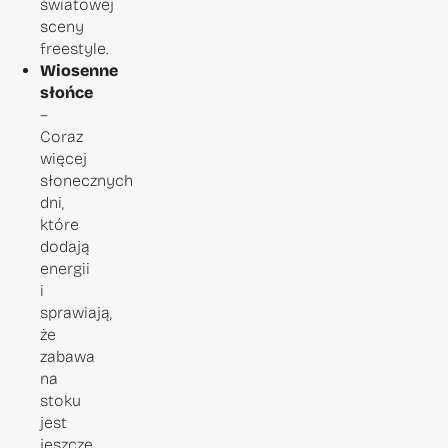
światowej
sceny
freestyle.
Wiosenne
słońce
–
Coraz
więcej
słonecznych
dni,
które
dodają
energii
i
sprawiają,
że
zabawa
na
stoku
jest
jeszcze