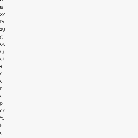
a
x
?
Pr
zy
g
ot
uj
ci
e
si
ę
n
a
p
er
fe
k
c