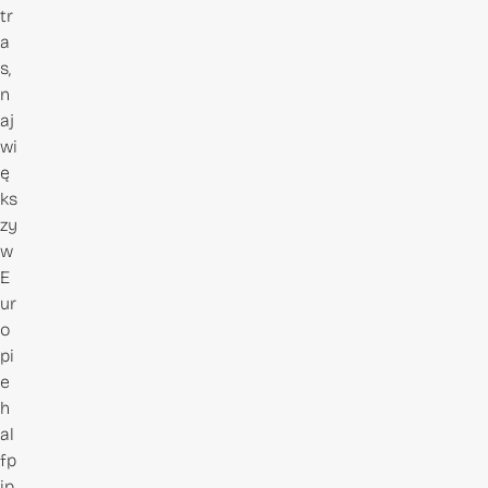
tr
a
s,
n
aj
wi
ę
ks
zy
w
E
ur
o
pi
e
h
al
fp
ip