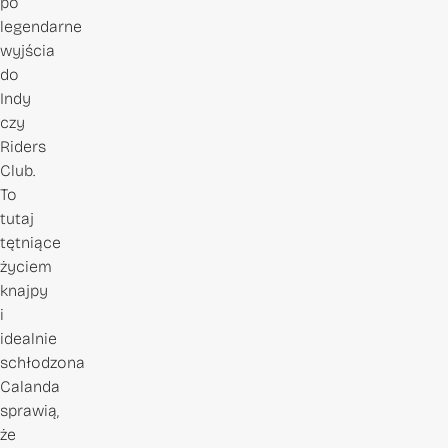
po
legendarne
wyjścia
do
Indy
czy
Riders
Club.
To
tutaj
tętniące
życiem
knajpy
i
idealnie
schłodzona
Calanda
sprawią,
że