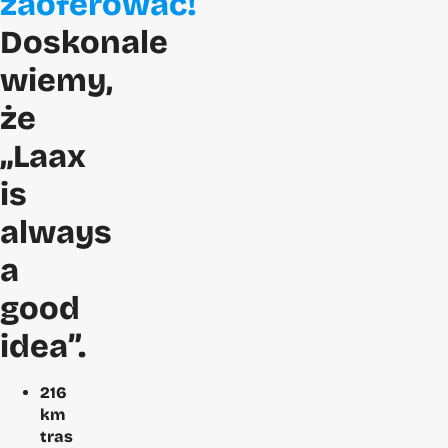
zaoferować!
Doskonale
wiemy,
że
„Laax
is
always
a
good
idea”.
216
km
tras