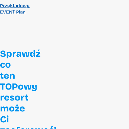
Przykładowy
EVENT Plan
Sprawdź
co
ten
TOPowy
resort
może
Ci