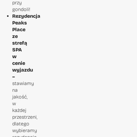
przy
gondoli!
Rezydencja
Peaks
Place
ze
strefą
SPA
w
cenie
wyjazdu
–
stawiamy
na
jakość,
w
każdej
przestrzeni,
dlatego
wybieramy