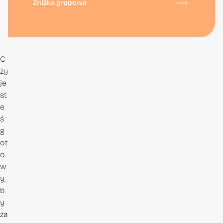
Zniżka grupowa
C
zy
je
st
e
ś
g
ot
o
w
y,
b
y
za