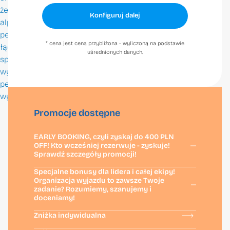
że Laax to
Pracuj z nami
Konfiguruj dalej
alpejska
FAQ
perełka, która
* cena jest ceną przybliżona - wyliczoną na podstawie
łączy
Kontakt
uśrednionych danych.
sportowe
wyzwania z
perfekcyjnym
wypoczynkiem.
Promocje dostępne
Zero Gravity sp. z o.o.
EARLY BOOKING, czyli zyskaj do 400 PLN
OFF! Kto wcześniej rezerwuje - zyskuje!
Sprawdź szczegóły promocji!
Specjalne bonusy dla lidera i całej ekipy!
Organizacja wyjazdu to zawsze Twoje
+48 22 648 29 30
zadanie? Rozumiemy, szanujemy i
info@zerogravity.pl
doceniamy!
Zniżka indywidualna