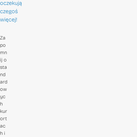
oczekują
czegoś
więcej!
Za
po
mn
ij o
sta
nd
ard
ow
yc
h
kur
ort
ac
h i