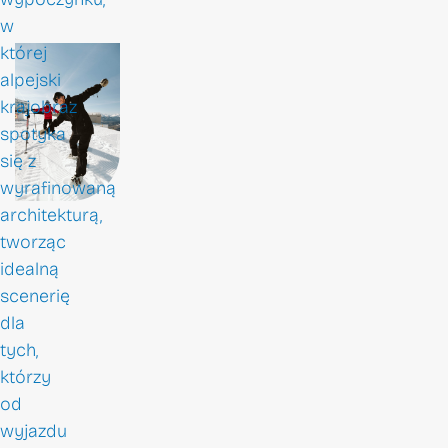
w
której
alpejski
krajobraz
spotyka
się z
wyrafinowaną
architekturą,
tworząc
idealną
scenerię
dla
tych,
którzy
od
wyjazdu