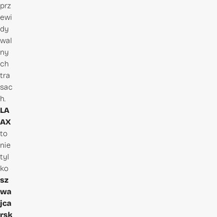
prz
ewi
dy
wal
ny
ch
tra
sac
h.
LA
AX
to
nie
tyl
ko
sz
wa
jca
rsk