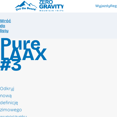
Wyjazdy
Reg
Wróć
do
listy
Pure
LAAX
#3
Odkryj
nową
definicję
zimowego
wypoczynku,