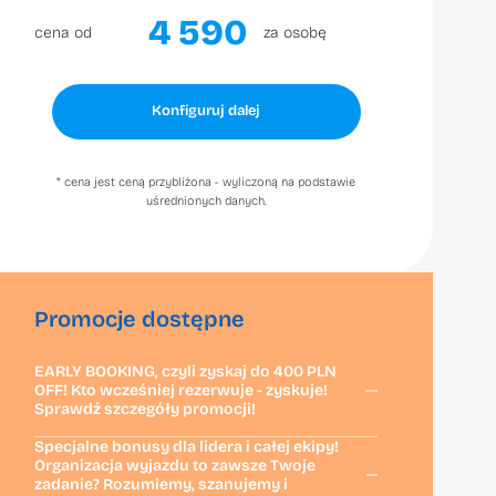
4 590
cena od
za osobę
Konfiguruj dalej
* cena jest ceną przybliżona - wyliczoną na podstawie
uśrednionych danych.
Promocje dostępne
EARLY BOOKING, czyli zyskaj do 400 PLN
OFF! Kto wcześniej rezerwuje - zyskuje!
Sprawdź szczegóły promocji!
Specjalne bonusy dla lidera i całej ekipy!
Organizacja wyjazdu to zawsze Twoje
zadanie? Rozumiemy, szanujemy i