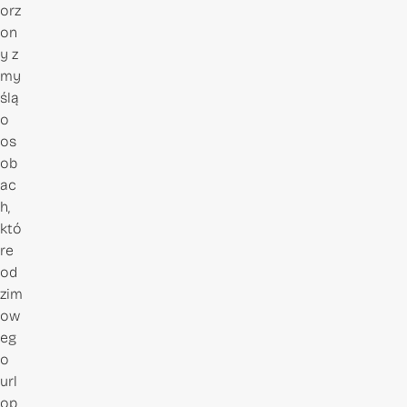
orz
on
y z
my
ślą
o
os
ob
ac
h,
któ
re
od
zim
ow
eg
o
url
op