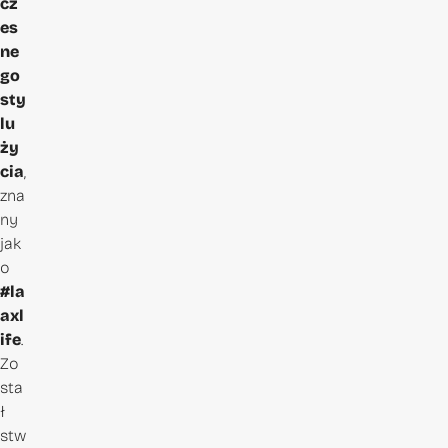
cz
es
ne
go
sty
lu
ży
cia
,
zna
ny
jak
o
#la
axl
ife
.
Zo
sta
ł
stw