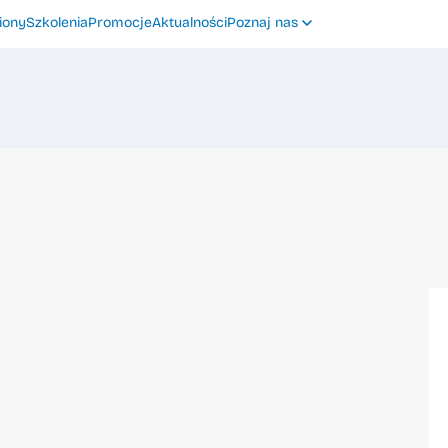
iony
Szkolenia
Promocje
Aktualności
Poznaj nas