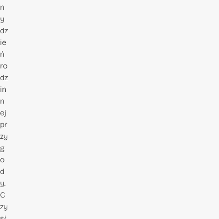
n
y
dz
ie
ń
ro
dz
in
n
ej
pr
zy
g
o
d
y.
C
zy
sł