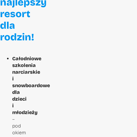
najlepszy
resort
dla
rodzin!
Całodniowe
szkolenia
narciarskie
i
snowboardowe
dla
dzieci
i
młodzieży
–
pod
okiem