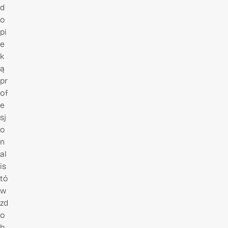
d
o
pi
e
k
ą
pr
of
e
sj
o
n
al
is
tó
w
zd
o
b