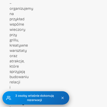
–
organizujemy
na
przykład
wspólne
wieczory
przy
grillu,
kreatywne
warsztaty
oraz
atrakcje,
które
sprzyjają
budowaniu
relacji
i
wspólnych
3 osoby właśnie dokonują
wspomnień.
rezerwacji
Zawody