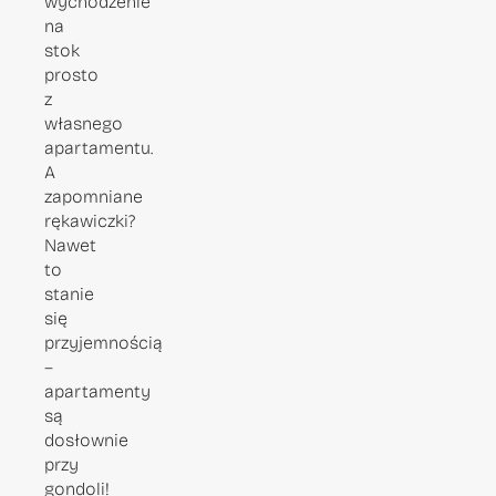
wychodzenie
na
stok
prosto
z
własnego
apartamentu.
A
zapomniane
rękawiczki?
Nawet
to
stanie
się
przyjemnością
–
apartamenty
są
dosłownie
przy
gondoli!