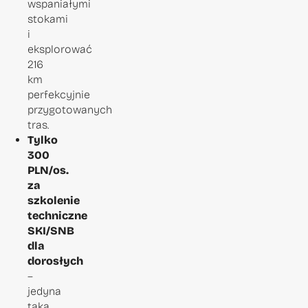
wspaniałymi
stokami
i
eksplorować
216
km
perfekcyjnie
przygotowanych
tras.
Tylko
300
PLN/os.
za
szkolenie
techniczne
SKI/SNB
dla
dorosłych
–
jedyna
taka