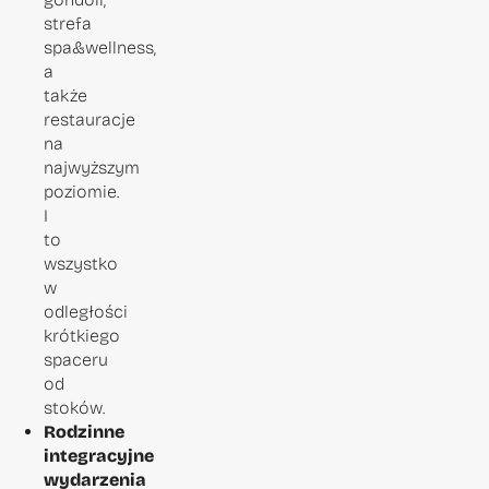
strefa
spa&wellness,
a
także
restauracje
na
najwyższym
poziomie.
I
to
wszystko
w
odległości
krótkiego
spaceru
od
stoków.
Rodzinne
integracyjne
wydarzenia