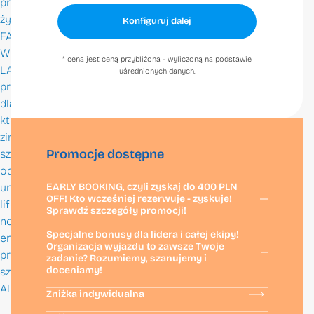
przygodę
Pracuj z nami
życia!
Konfiguruj dalej
FAMILY
FAQ
WINTER
* cena jest ceną przybliżona - wyliczoną na podstawie
Kontakt
LAAX to
uśrednionych danych.
propozycja
dla Rodzin,
które od
zimowego
Promocje dostępne
szaleństwa
oczekują
Zero Gravity sp. z o.o.
EARLY BOOKING, czyli zyskaj do 400 PLN
unikalnego
OFF! Kto wcześniej rezerwuje - zyskuje!
lifestylu i
Sprawdź szczegóły promocji!
nowoczesnej
Specjalne bonusy dla lidera i całej ekipy!
energii
Organizacja wyjazdu to zawsze Twoje
prosto ze
+48 22 648 29 30
zadanie? Rozumiemy, szanujemy i
info@zerogravity.pl
doceniamy!
szczytów
Alp.
Zniżka indywidualna