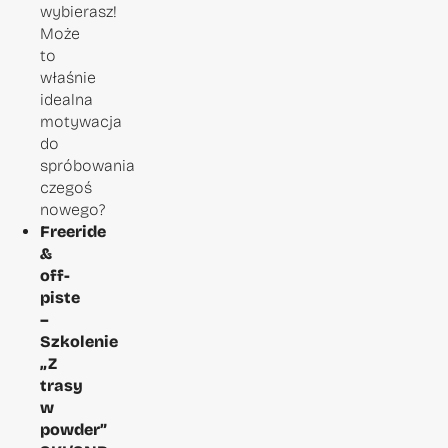
wybierasz!
Może
to
właśnie
idealna
motywacja
do
spróbowania
czegoś
nowego?
Freeride
&
off-
piste
–
Szkolenie
„Z
trasy
w
powder”