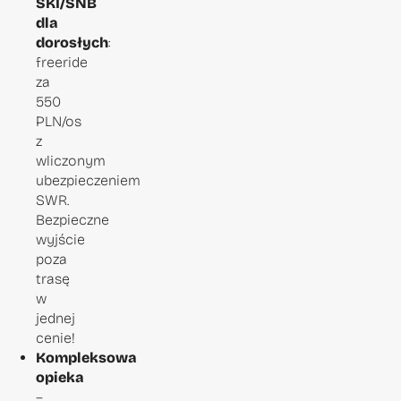
SKI/SNB
dla
dorosłych
:
freeride
za
550
PLN/os
z
wliczonym
ubezpieczeniem
SWR.
Bezpieczne
wyjście
poza
trasę
w
jednej
cenie!
Kompleksowa
opieka
–